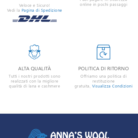
online in pochi passaggi
Veloce e Sicuro!
Vedi la
Pagina di Spedizione


ALTA QUALITÀ
POLITICA DI RITORNO
Tutti i nostri prodotti sono
Offriamo una politica di
realizzati con la migliore
restituzione
qualità di lana e cashmere
gratuita,
Visualizza Condizioni