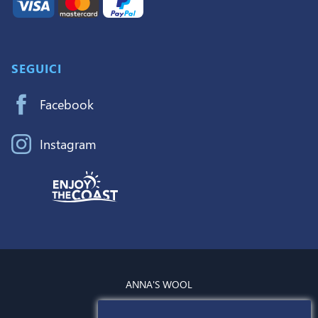
SEGUICI
Facebook
Instagram
ANNA'S WOOL
P.IVA:
07724521211