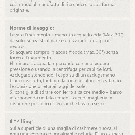
così modo al manufatto di riprendere la sua forma
originale.
Norme di lavaggio:
Lavare l’indumento a mano, in acqua fredda (Max. 30°),
da solo, senza strofinare e utilizzando un sapone
neutro.
Sciacquare sempre in acqua fredda (Max. 30°) senza
torcere l’indumento.
Eliminare L’acqua tamponando con una leggera
pressione o usando la centrifuga per capi delicati.
Asciugare stendendo il capo su di un asciugamano
bianco asciutto, lontano da fonti di calore ed evitando
l’esposizione diretta ai raggi del sole.
Si consiglia di stirare con ferro a calore medio – basso,
interponendo un telo umido. I capi di maglieria in
cashmere possono essere anche lavati a secco.
Il "Pilling"
Sulla superficie di una maglia di cashmere nuova, si
nota una leggera ed impalpabile peluria. E’ un esubero