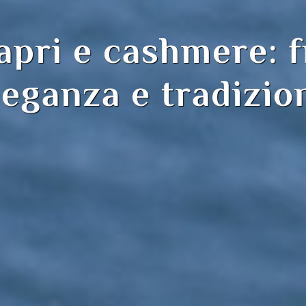
apri e cashmere: f
apri e cashmere: f
leganza e tradizio
leganza e tradizio